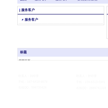
服务客户
服务客户
标题
官网首页
关于我们
产品展示
联系人：刘经理
联系人：舒经理
新闻资讯
手机：187-6418-8678
手机：159-6313-0301
服务客户
在线QQ
：594733426
在线QQ：2889741318
人才招聘
在线留言
联系我们