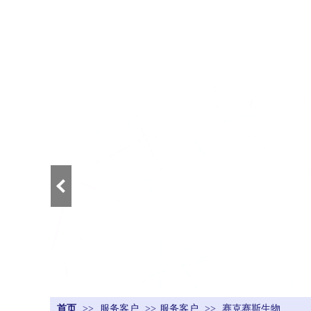
首页
>>
服务客户
>>
服务客户
>>
赛克赛斯生物