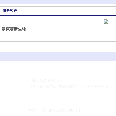
服务客户
赛克赛斯生物
固话：0531-58766160
地址：山东省济南市历城区荷花路街道堰头村村委会附近
备案号：鲁ICP备2024115985号-1