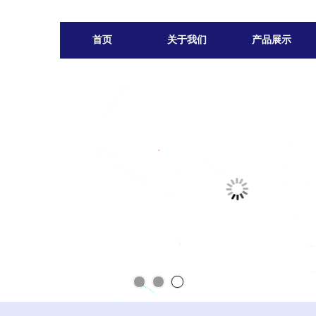
首页
关于我们
产品展示